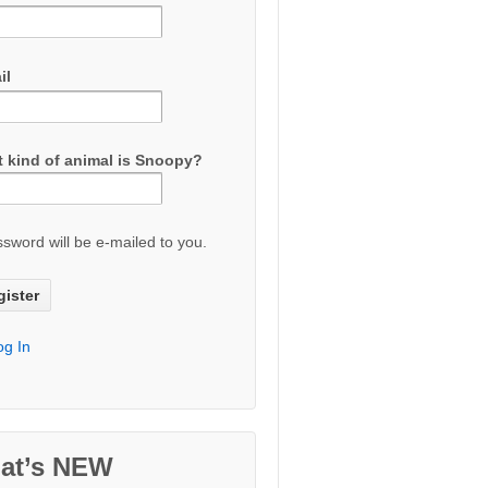
il
 kind of animal is Snoopy?
sword will be e-mailed to you.
og In
at’s NEW