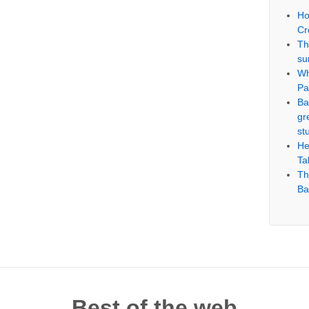
Ho
Cr
Th
su
Wh
Pa
Ba
gr
st
He
Ta
Th
Ba
Best of the web