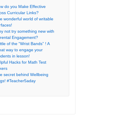
w do you Make Effective
oss Curricular Links?
e wonderful world of writable
rfaces!
y not try something new with
rental Engagement?
ttle of the “Wrist Bands” ! A
eat way to engage your
udents in lesson!
lpful Hacks for Math Test
kers
e secret behind Wellbeing
gs! #Teacher5aday