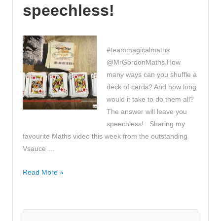
speechless!
#teammagicalmaths
@MrGordonMaths How
many ways can you shuffle a
deck of cards? And how long
would it take to do them all?
The answer will leave you
speechless! Sharing my
favourite Maths video this week from the outstanding
Vsauce …
The
Read More »
answer
to
how
many