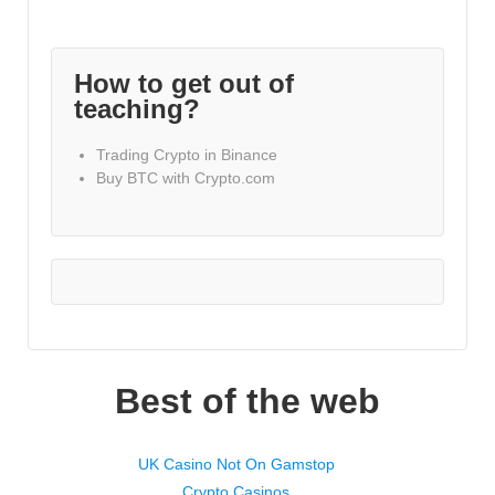
this
great
teaching
How to get out of
idea!
teaching?
The
Literacy
Trading Crypto in Binance
speeding
Buy BTC with Crypto.com
ticket!
Best of the web
UK Casino Not On Gamstop
Crypto Casinos