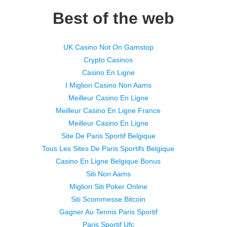
you
Best of the web
know
that
your
UK Casino Not On Gamstop
shoes
Crypto Casinos
can
Casino En Ligne
tell
I Migliori Casino Non Aams
your
Meilleur Casino En Ligne
age?
Meilleur Casino En Ligne France
Meilleur Casino En Ligne
Site De Paris Sportif Belgique
Tous Les Sites De Paris Sportifs Belgique
Casino En Ligne Belgique Bonus
Siti Non Aams
Migliori Siti Poker Online
Siti Scommesse Bitcoin
Gagner Au Tennis Paris Sportif
Paris Sportif Ufc