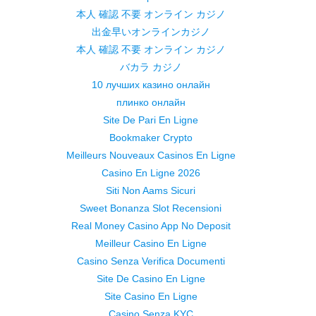
本人 確認 不要 オンライン カジノ
出金早いオンラインカジノ
本人 確認 不要 オンライン カジノ
バカラ カジノ
10 лучших казино онлайн
плинко онлайн
Site De Pari En Ligne
Bookmaker Crypto
Meilleurs Nouveaux Casinos En Ligne
Casino En Ligne 2026
Siti Non Aams Sicuri
Sweet Bonanza Slot Recensioni
Real Money Casino App No Deposit
Meilleur Casino En Ligne
Casino Senza Verifica Documenti
Site De Casino En Ligne
Site Casino En Ligne
Casino Senza KYC