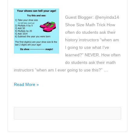
Guest Blogger: @enyinda14
Shoe Size Math Trick How
often do students ask their
history instructors “when am
I going to use what I’ve
learned?” NEVER. How often
do students ask their math
instructors “when am I ever going to use this?” …
Shoe
Read More »
size
Math
trick
explained
>>
Did