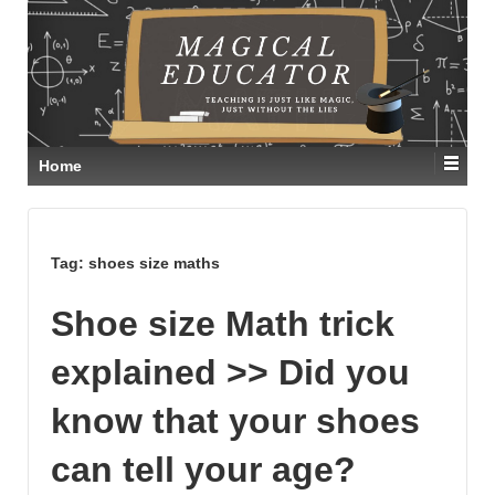
Home
Tag: shoes size maths
Shoe size Math trick
explained >> Did you
know that your shoes
can tell your age?