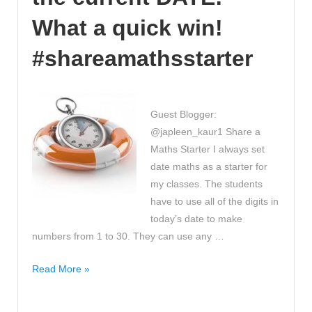
Starters!
WOW!
What a quick win!
#shareamathsstarter
Guest Blogger:
@japleen_kaur1 Share a
Maths Starter I always set
date maths as a starter for
my classes. The students
have to use all of the digits in
today’s date to make
numbers from 1 to 30. They can use any …
Start
Read More »
your
Math