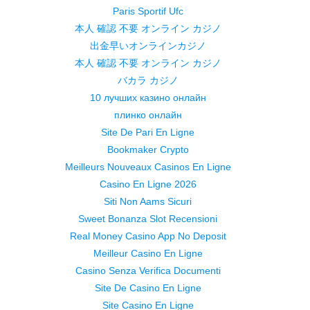
Paris Sportif Ufc
本人 確認 不要 オンライン カジノ
出金早いオンラインカジノ
本人 確認 不要 オンライン カジノ
バカラ カジノ
10 лучших казино онлайн
плинко онлайн
Site De Pari En Ligne
Bookmaker Crypto
Meilleurs Nouveaux Casinos En Ligne
Casino En Ligne 2026
Siti Non Aams Sicuri
Sweet Bonanza Slot Recensioni
Real Money Casino App No Deposit
Meilleur Casino En Ligne
Casino Senza Verifica Documenti
Site De Casino En Ligne
Site Casino En Ligne