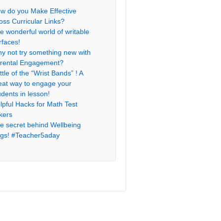
w do you Make Effective
oss Curricular Links?
e wonderful world of writable
rfaces!
y not try something new with
rental Engagement?
ttle of the “Wrist Bands” ! A
eat way to engage your
udents in lesson!
lpful Hacks for Math Test
kers
e secret behind Wellbeing
gs! #Teacher5aday