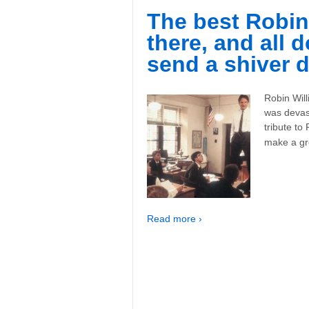
The best Robin
there, and all 
send a shiver 
Robin Will
was devast
tribute to
make a gre
Read more ›