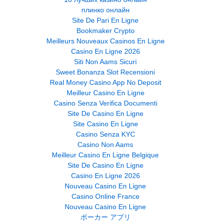
плинко онлайн
Site De Pari En Ligne
Bookmaker Crypto
Meilleurs Nouveaux Casinos En Ligne
Casino En Ligne 2026
Siti Non Aams Sicuri
Sweet Bonanza Slot Recensioni
Real Money Casino App No Deposit
Meilleur Casino En Ligne
Casino Senza Verifica Documenti
Site De Casino En Ligne
Site Casino En Ligne
Casino Senza KYC
Casino Non Aams
Meilleur Casino En Ligne Belgique
Site De Casino En Ligne
Casino En Ligne 2026
Nouveau Casino En Ligne
Casino Online France
Nouveau Casino En Ligne
ポーカー アプリ