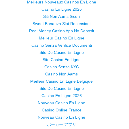
Meilleurs Nouveaux Casinos En Ligne
Casino En Ligne 2026
Siti Non Aams Sicuri
Sweet Bonanza Slot Recensioni
Real Money Casino App No Deposit
Meilleur Casino En Ligne
Casino Senza Verifica Documenti
Site De Casino En Ligne
Site Casino En Ligne
Casino Senza KYC
Casino Non Aams
Meilleur Casino En Ligne Belgique
Site De Casino En Ligne
Casino En Ligne 2026
Nouveau Casino En Ligne
Casino Online France
Nouveau Casino En Ligne
ポーカー アプリ