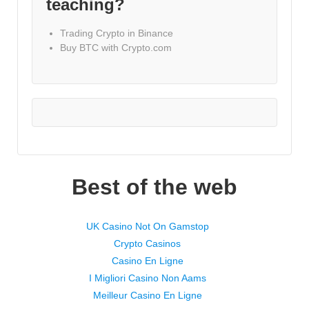
teaching?
-
Trading Crypto in Binance
Amazing,
Buy BTC with Crypto.com
No
Need
to
Learn
Japanese
::
UPDATED
::
Best of the web
UK Casino Not On Gamstop
Crypto Casinos
Casino En Ligne
I Migliori Casino Non Aams
Meilleur Casino En Ligne