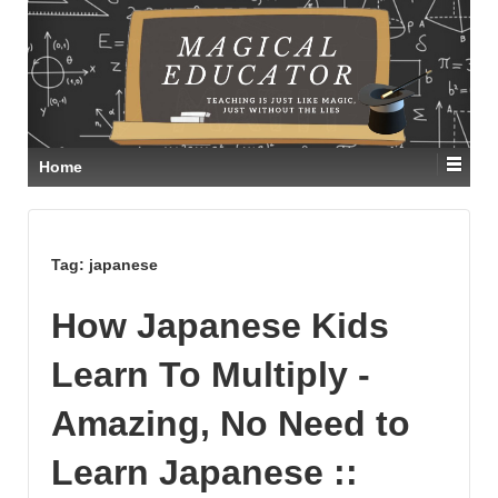
Home
Tag:
japanese
How Japanese Kids
Learn To Multiply -
Amazing, No Need to
Learn Japanese ::