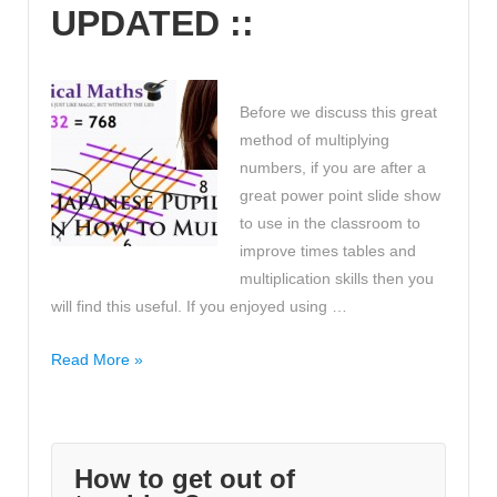
UPDATED ::
Before we discuss this great
method of multiplying
numbers, if you are after a
great power point slide show
to use in the classroom to
improve times tables and
multiplication skills then you
will find this useful. If you enjoyed using …
How
Read More »
Japanese
Kids
Learn
To
How to get out of
Multiply