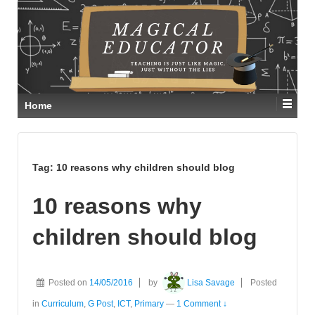
Home
Tag:
10 reasons why children should blog
10 reasons why
children should blog
Posted on
14/05/2016
by
Lisa Savage
Posted
in
Curriculum
,
G Post
,
ICT
,
Primary
—
1 Comment ↓