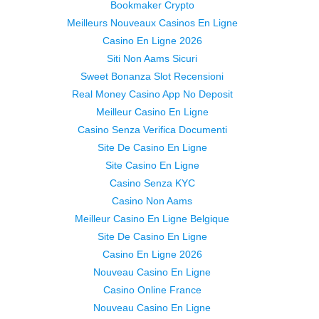
Bookmaker Crypto
Meilleurs Nouveaux Casinos En Ligne
Casino En Ligne 2026
Siti Non Aams Sicuri
Sweet Bonanza Slot Recensioni
Real Money Casino App No Deposit
Meilleur Casino En Ligne
Casino Senza Verifica Documenti
Site De Casino En Ligne
Site Casino En Ligne
Casino Senza KYC
Casino Non Aams
Meilleur Casino En Ligne Belgique
Site De Casino En Ligne
Casino En Ligne 2026
Nouveau Casino En Ligne
Casino Online France
Nouveau Casino En Ligne