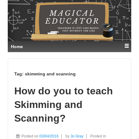
Home
Tag:
skimming and scanning
How do you to teach
Skimming and
Scanning?
Posted on
03/04/2016
by
Jo Gray
Posted in