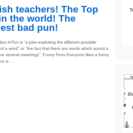
lish teachers! The Top
in the world! The
best bad pun!
tion A Pun is “a joke exploiting the different possible
f a word” or “the fact that there are words which sound a
have several meanings”. Funny Puns Everyone likes a funny
…
re is