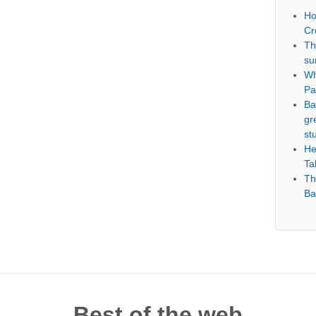
Ho
Cr
Th
su
Wh
Pa
Ba
gr
st
He
Ta
Th
Ba
Best of the web