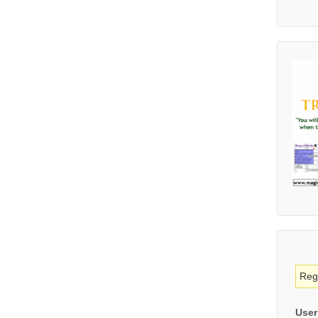
Regi
Use