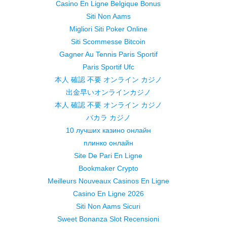
Casino En Ligne Belgique Bonus
Siti Non Aams
Migliori Siti Poker Online
Siti Scommesse Bitcoin
Gagner Au Tennis Paris Sportif
Paris Sportif Ufc
本人 確認 不要 オンライン カジノ
出金早いオンラインカジノ
本人 確認 不要 オンライン カジノ
バカラ カジノ
10 лучших казино онлайн
плинко онлайн
Site De Pari En Ligne
Bookmaker Crypto
Meilleurs Nouveaux Casinos En Ligne
Casino En Ligne 2026
Siti Non Aams Sicuri
Sweet Bonanza Slot Recensioni