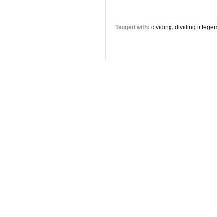
did
my
Tagged with:
dividing
,
dividing integer
Maths
teacher
not
show
me
this?
Mental
Math
Division
tricks
!!