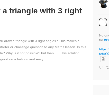
a triangle with 3 right
No one
for
#B
u draw a triangle with 3 right angles? This makes a
starter or challenge question to any Maths lesson. Is this
https:
le? Why is it not possible? but then….. This solution
ref=
 great on a balloon and easy …