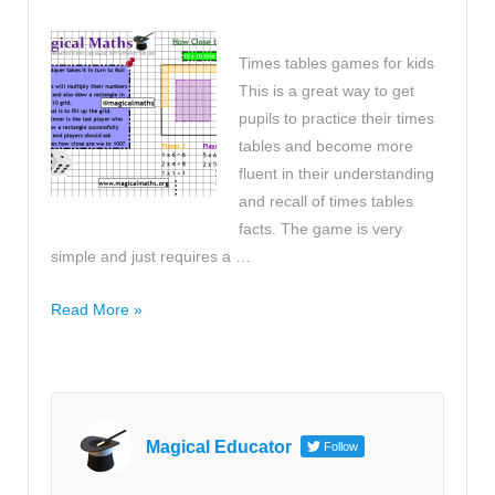
Times tables games for kids
This is a great way to get
pupils to practice their times
tables and become more
fluent in their understanding
and recall of times tables
facts. The game is very
simple and just requires a …
You
Read More »
will
be
amazed
with
what
Magical Educator
Follow
happens