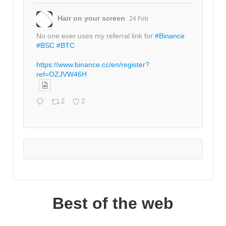
when
kids
Hair on your screen
24 Feb
play
No one ever uses my referral link for
#Binance
this
#BSC
#BTC
times
https://www.binance.cc/en/register?
tables
ref=OZJVW46H
game!
2
2
Best of the web