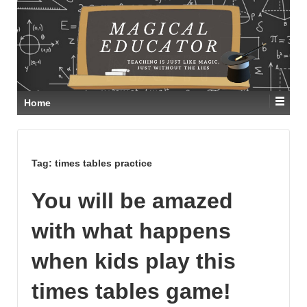
Home
Tag:
times tables practice
You will be amazed
with what happens
when kids play this
times tables game!