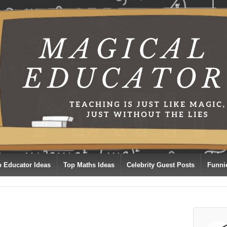
p Educator Ideas
Top Maths Ideas
Celebrity Guest Posts
Funni