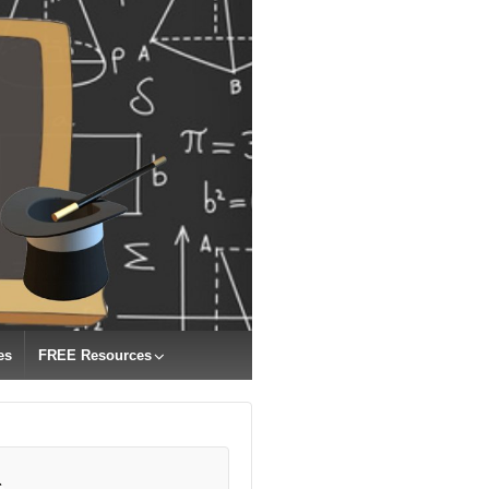
es
FREE Resources