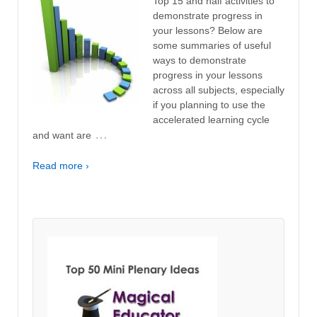
Top 15 and half activities to
demonstrate progress in
your lessons? Below are
some summaries of useful
ways to demonstrate
progress in your lessons
across all subjects, especially
if you planning to use the
accelerated learning cycle
…
and want are
Read more ›