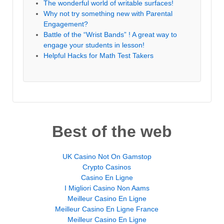
The wonderful world of writable surfaces!
Why not try something new with Parental
Engagement?
Battle of the “Wrist Bands” ! A great way to
engage your students in lesson!
Helpful Hacks for Math Test Takers
Best of the web
UK Casino Not On Gamstop
Crypto Casinos
Casino En Ligne
I Migliori Casino Non Aams
Meilleur Casino En Ligne
Meilleur Casino En Ligne France
Meilleur Casino En Ligne