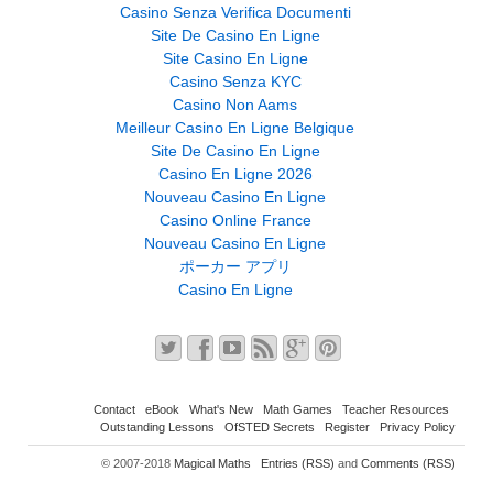
Casino Senza Verifica Documenti
Site De Casino En Ligne
Site Casino En Ligne
Casino Senza KYC
Casino Non Aams
Meilleur Casino En Ligne Belgique
Site De Casino En Ligne
Casino En Ligne 2026
Nouveau Casino En Ligne
Casino Online France
Nouveau Casino En Ligne
ポーカー アプリ
Casino En Ligne
Contact
eBook
What's New
Math Games
Teacher Resources
Outstanding Lessons
OfSTED Secrets
Register
Privacy Policy
© 2007-2018
Magical Maths
Entries (RSS)
and
Comments (RSS)