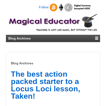
Follow
Blog Archives
Blog Archives
The best action
packed starter to a
Locus Loci lesson,
Taken!