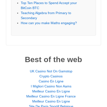
Top Ten Places to Spend Accept your
BitCoin BTC
Teaching Algebra from Primary to
Secondary
How can you make Maths engaging?
Best of the web
UK Casino Not On Gamstop
Crypto Casinos
Casino En Ligne
I Migliori Casino Non Aams
Meilleur Casino En Ligne
Meilleur Casino En Ligne France
Meilleur Casino En Ligne
Site De Paris Sportif Belgique