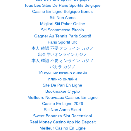
Tous Les Sites De Paris Sportifs Belgique
Casino En Ligne Belgique Bonus
Siti Non Aams
Migliori Siti Poker Online
Siti Scommesse Bitcoin
Gagner Au Tennis Paris Sportif
Paris Sportif Ufc
本人 確認 不要 オンライン カジノ
出金早いオンラインカジノ
本人 確認 不要 オンライン カジノ
バカラ カジノ
10 лучших казино онлайн
плинко онлайн
Site De Pari En Ligne
Bookmaker Crypto
Meilleurs Nouveaux Casinos En Ligne
Casino En Ligne 2026
Siti Non Aams Sicuri
Sweet Bonanza Slot Recensioni
Real Money Casino App No Deposit
Meilleur Casino En Ligne