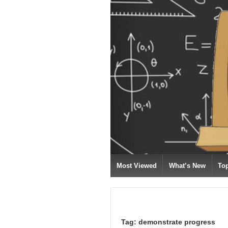
Most Viewed
What’s New
To
Tag:
demonstrate progress