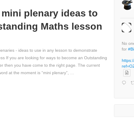
mini plenary ideas to
tstanding Maths lesson
No one
for
#B
lenaries - ideas to use in any lesson to demonstrate
ss If you are looking for ways to become an Outstanding
https:
r then you have come to the right page. The current
ref=
ord at the moment is “mini plenary”, …