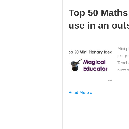
Top 50 Maths 
use in an ou
Mini p
progre
Teache
buzz w
Top
Read More »
50
Maths
mini
plenary
ideas