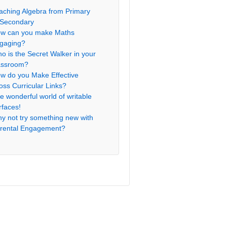
aching Algebra from Primary
 Secondary
w can you make Maths
gaging?
o is the Secret Walker in your
assroom?
w do you Make Effective
oss Curricular Links?
e wonderful world of writable
rfaces!
y not try something new with
rental Engagement?