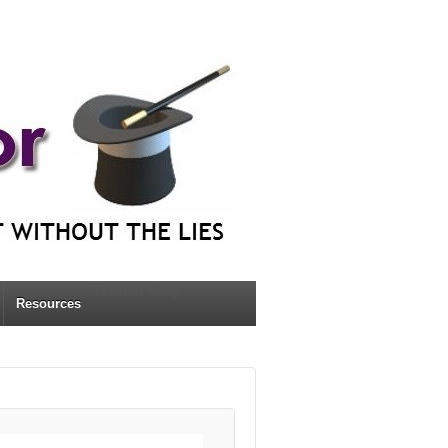
Teacher Shop
Resources