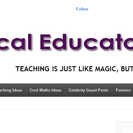
Follow
aching Ideas
Cool Maths Ideas
Celebrity Guest Posts
Funnies