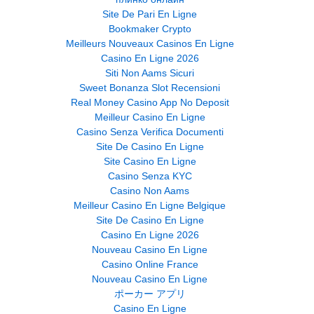
Site De Pari En Ligne
Bookmaker Crypto
Meilleurs Nouveaux Casinos En Ligne
Casino En Ligne 2026
Siti Non Aams Sicuri
Sweet Bonanza Slot Recensioni
Real Money Casino App No Deposit
Meilleur Casino En Ligne
Casino Senza Verifica Documenti
Site De Casino En Ligne
Site Casino En Ligne
Casino Senza KYC
Casino Non Aams
Meilleur Casino En Ligne Belgique
Site De Casino En Ligne
Casino En Ligne 2026
Nouveau Casino En Ligne
Casino Online France
Nouveau Casino En Ligne
ポーカー アプリ
Casino En Ligne