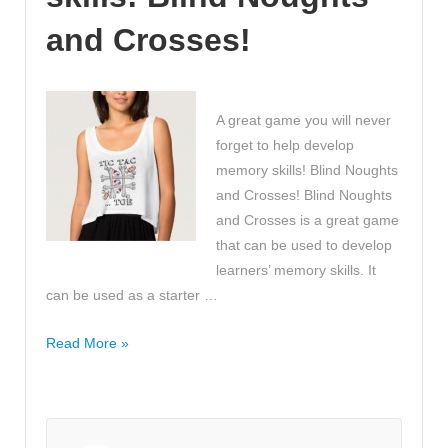
and Crosses!
A great game you will never
forget to help develop
memory skills! Blind Noughts
and Crosses! Blind Noughts
and Crosses is a great game
that can be used to develop
learners’ memory skills. It
can be used as a starter …
A
Read More »
great
game
you
will