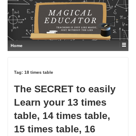
Home
Tag: 18 times table
The SECRET to easily
Learn your 13 times
table, 14 times table,
15 times table, 16