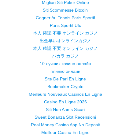
Migliori Siti Poker Online
!
Siti Scommesse Bitcoin
Mind
Gagner Au Tennis Paris Sportif
Blowing!
Paris Sportif Ufc
本人 確認 不要 オンライン カジノ
出金早いオンラインカジノ
本人 確認 不要 オンライン カジノ
バカラ カジノ
10 лучших казино онлайн
плинко онлайн
Site De Pari En Ligne
Bookmaker Crypto
Meilleurs Nouveaux Casinos En Ligne
Casino En Ligne 2026
Siti Non Aams Sicuri
Sweet Bonanza Slot Recensioni
Real Money Casino App No Deposit
Meilleur Casino En Ligne