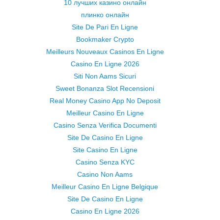
10 лучших казино онлайн
плинко онлайн
Site De Pari En Ligne
Bookmaker Crypto
Meilleurs Nouveaux Casinos En Ligne
Casino En Ligne 2026
Siti Non Aams Sicuri
Sweet Bonanza Slot Recensioni
Real Money Casino App No Deposit
Meilleur Casino En Ligne
Casino Senza Verifica Documenti
Site De Casino En Ligne
Site Casino En Ligne
Casino Senza KYC
Casino Non Aams
Meilleur Casino En Ligne Belgique
Site De Casino En Ligne
Casino En Ligne 2026