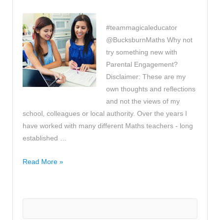
#teammagicaleducator
@BucksburnMaths Why not
try something new with
Parental Engagement?
Disclaimer: These are my
own thoughts and reflections
and not the views of my
school, colleagues or local authority. Over the years I
have worked with many different Maths teachers - long
established …
Why
Read More »
not
try
something
new