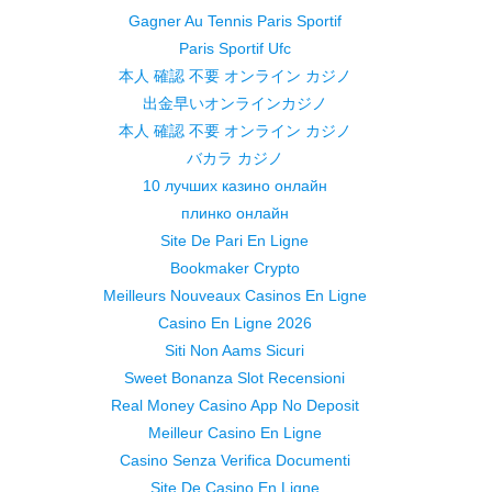
Gagner Au Tennis Paris Sportif
Paris Sportif Ufc
本人 確認 不要 オンライン カジノ
出金早いオンラインカジノ
本人 確認 不要 オンライン カジノ
バカラ カジノ
10 лучших казино онлайн
плинко онлайн
Site De Pari En Ligne
Bookmaker Crypto
Meilleurs Nouveaux Casinos En Ligne
Casino En Ligne 2026
Siti Non Aams Sicuri
Sweet Bonanza Slot Recensioni
Real Money Casino App No Deposit
Meilleur Casino En Ligne
Casino Senza Verifica Documenti
Site De Casino En Ligne